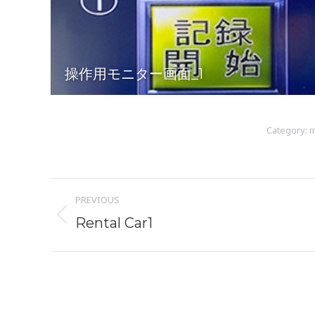
操作用モニター画面_1
Category:
m
Album
PREVIOUS
navigation
Previous
Rental Car1
album: